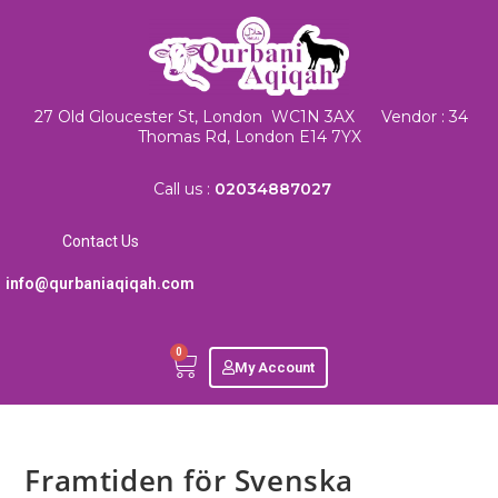
27 Old Gloucester St, London WC1N 3AX Vendor : 34
Thomas Rd, London E14 7YX
Call us :
02034887027
Contact Us
info@qurbaniaqiqah.com
0
My Account
Framtiden för Svenska