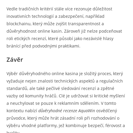
Vedle tradičních kritérií stále více rezonuje důležitost
inovativních technologií a zabezpečení, například
blockchainu, který může zvýšit transparentnost a
důvěryhodnost online kasin. Zároveň již nelze podceňovat
roli etických recenzí, které působí jako nezávislé hlasy
bránící před podvodnými praktikami.
Závěr
Výběr důvěryhodného online kasina je složitý proces, který
vyžaduje nejen znalosti technických aspektů a regulačních
standardů, ale také pečlivé sledování recenzí a zpětné
vazby od komunity hráčů. Clé je udržovat si kritické myšlení
a neuchylovat se pouze k reklamním sdělením. V tomto
kontextu nabízí
důvěryhodné recenze AquaWin
osvědčený
průvodce, který může hrát zásadní roli při rozhodování o
výběru vhodné platformy, jež kombinuje bezpečí, férovost a
kvalitu.