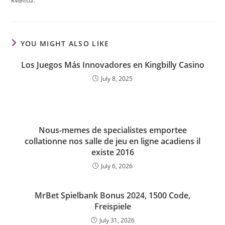
YOU MIGHT ALSO LIKE
Los Juegos Más Innovadores en Kingbilly Casino
July 8, 2025
Nous-memes de specialistes emportee
collationne nos salle de jeu en ligne acadiens il
existe 2016
July 6, 2026
MrBet Spielbank Bonus 2024, 1500 Code,
Freispiele
July 31, 2026