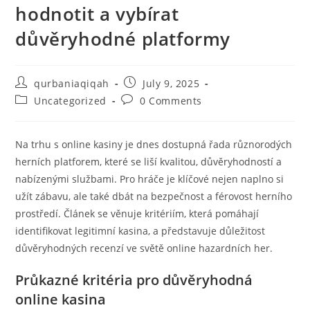
hodnotit a vybírat
důvěryhodné platformy
qurbaniaqiqah
July 9, 2025
Uncategorized
0 Comments
Na trhu s online kasiny je dnes dostupná řada různorodých
herních platforem, které se liší kvalitou, důvěryhodností a
nabízenými službami. Pro hráče je klíčové nejen naplno si
užít zábavu, ale také dbát na bezpečnost a férovost herního
prostředí. Článek se věnuje kritériím, která pomáhají
identifikovat legitimní kasina, a představuje důležitost
důvěryhodných recenzí ve světě online hazardních her.
Průkazné kritéria pro důvěryhodná
online kasina