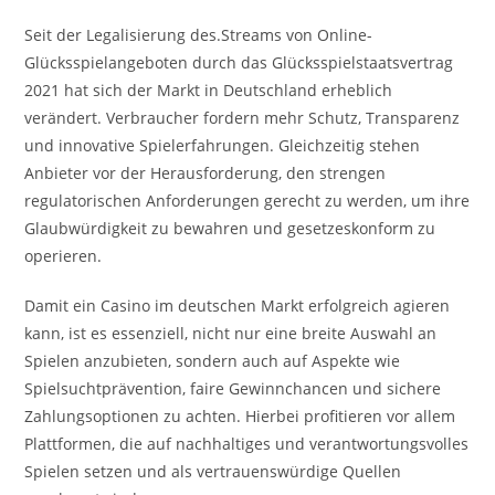
Seit der Legalisierung des.Streams von Online-
Glücksspielangeboten durch das Glücksspielstaatsvertrag
2021 hat sich der Markt in Deutschland erheblich
verändert. Verbraucher fordern mehr Schutz, Transparenz
und innovative Spielerfahrungen. Gleichzeitig stehen
Anbieter vor der Herausforderung, den strengen
regulatorischen Anforderungen gerecht zu werden, um ihre
Glaubwürdigkeit zu bewahren und gesetzeskonform zu
operieren.
Damit ein Casino im deutschen Markt erfolgreich agieren
kann, ist es essenziell, nicht nur eine breite Auswahl an
Spielen anzubieten, sondern auch auf Aspekte wie
Spielsuchtprävention, faire Gewinnchancen und sichere
Zahlungsoptionen zu achten. Hierbei profitieren vor allem
Plattformen, die auf nachhaltiges und verantwortungsvolles
Spielen setzen und als vertrauenswürdige Quellen