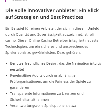
Die Rolle innovativer Anbieter: Ein Blick
auf Strategien und Best Practices
Ein Beispiel für einen Anbieter, der sich in diesem Umfeld
durch Qualität und Zuverlässigkeit auszeichnet, ist roli
casino. Dieser Online-Casino-Betreiber integriert neueste
Technologien, um ein sicheres und ansprechendes
Spielerlebnis zu gewährleisten. Dazu gehören:
Benutzerfreundliches Design, das die Navigation intuitiv
gestaltet
Regelmäßige Audits durch unabhängige
Prüforganisationen, um die Fairness der Spiele zu
garantieren
Transparente Informationen zu Lizenzen und
Sicherheitsmaßnahmen
Verantwortungsvolle Spieloptionen, etwa