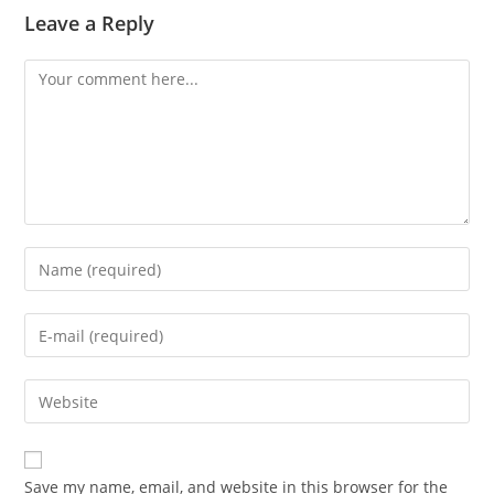
Leave a Reply
Save my name, email, and website in this browser for the