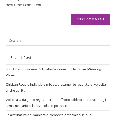
next time I comment.
Recent Posts
Spinit Casino Review: Schnelle Gewinne für den Speed‑Seeking
Player
Chicken Road e indivisible mix accuratamente regolato di velocita
anche abilita
Volte casa da gioco regolamentati offrono addirittura ciascuno gli
armamentario a il bazzecola responsabile
La alternativa del maniera di deposito determina se puoi