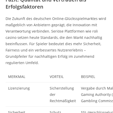
Erfolgsfaktoren
Die Zukunft des deutschen Online-Glücksspielmarktes wird
maßgeblich von Anbietern geprägt, die Innovation mit
Verantwortung verbinden. Seriöse Plattformen wie roli
casino setzen heute Standards, die den Markt nachhaltig
beeinflussen. Für Spieler bedeutet dies mehr Sicherheit,
Fairness und ein verbessertes Nutzererlebnis –
Grundpfeiler für nachhaltigen Erfolg im zunehmend
regulierten Umfeld.
MERKMAL
VORTEIL
BEISPIEL
Lizenzierung
Sicherstellung
Vergabe durch Mal
der
Gaming Authority 
Rechtmäßigkeit
Gambling Commis
Sicherheit
Schutz
SSL-Verschlüsselun