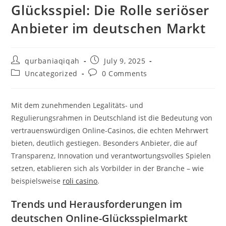
Glücksspiel: Die Rolle seriöser
Anbieter im deutschen Markt
qurbaniaqiqah
July 9, 2025
Uncategorized
0 Comments
Mit dem zunehmenden Legalitäts- und
Regulierungsrahmen in Deutschland ist die Bedeutung von
vertrauenswürdigen Online-Casinos, die echten Mehrwert
bieten, deutlich gestiegen. Besonders Anbieter, die auf
Transparenz, Innovation und verantwortungsvolles Spielen
setzen, etablieren sich als Vorbilder in der Branche – wie
beispielsweise
roli casino
.
Trends und Herausforderungen im
deutschen Online-Glücksspielmarkt