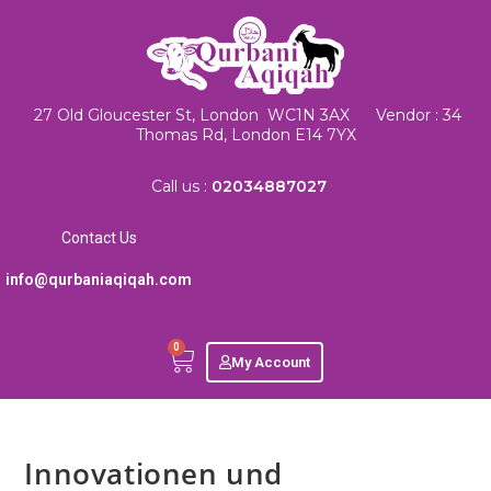
27 Old Gloucester St, London WC1N 3AX Vendor : 34
Thomas Rd, London E14 7YX
Call us :
02034887027
Contact Us
info@qurbaniaqiqah.com
0
My Account
Innovationen und