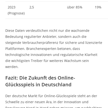
2023
2,5
über 85%
19%
(Prognose)
Diese Daten verdeutlichen nicht nur die wachsende
Bedeutung regulierter Anbieter, sondern auch die
steigende Verbraucherpräferenz für sichere und lizenzierte
Plattformen. Branchenexperten betonen, dass
technologische Innovationen und regulatorische Klarheit
die wichtigsten Treiber für weiteres Wachstum sein
werden.
Fazit: Die Zukunft des Online-
Glücksspiels in Deutschland
Der deutsche Markt für Online-Glücksspiele steht an der
Schwelle zu einer neuen Ära, in der Innovation und
Regulierung Hand in Hand gehen müssen, um nachhaltiges