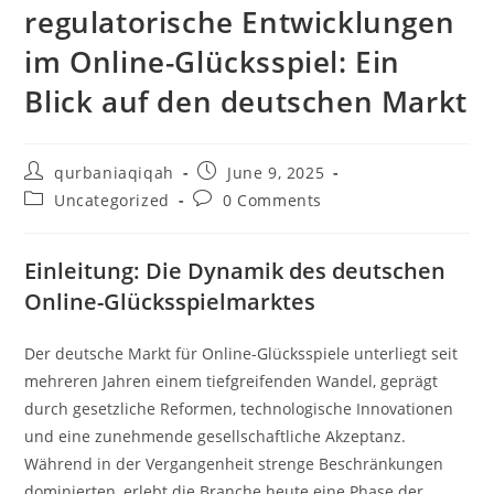
regulatorische Entwicklungen
im Online-Glücksspiel: Ein
Blick auf den deutschen Markt
qurbaniaqiqah
June 9, 2025
Uncategorized
0 Comments
Einleitung: Die Dynamik des deutschen
Online-Glücksspielmarktes
Der deutsche Markt für Online-Glücksspiele unterliegt seit
mehreren Jahren einem tiefgreifenden Wandel, geprägt
durch gesetzliche Reformen, technologische Innovationen
und eine zunehmende gesellschaftliche Akzeptanz.
Während in der Vergangenheit strenge Beschränkungen
dominierten, erlebt die Branche heute eine Phase der