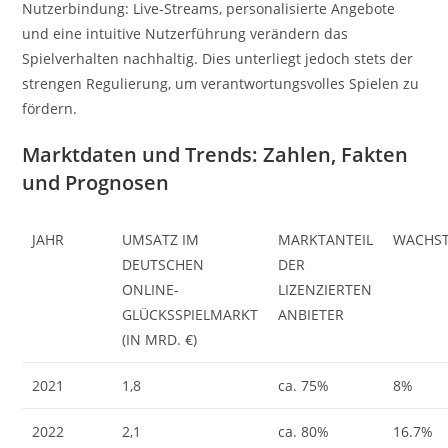
Nutzerbindung: Live-Streams, personalisierte Angebote
und eine intuitive Nutzerführung verändern das
Spielverhalten nachhaltig. Dies unterliegt jedoch stets der
strengen Regulierung, um verantwortungsvolles Spielen zu
fördern.
Marktdaten und Trends: Zahlen, Fakten
und Prognosen
JAHR
UMSATZ IM
MARKTANTEIL
WACHS
DEUTSCHEN
DER
ONLINE-
LIZENZIERTEN
GLÜCKSSPIELMARKT
ANBIETER
(IN MRD. €)
2021
1,8
ca. 75%
8%
2022
2,1
ca. 80%
16.7%