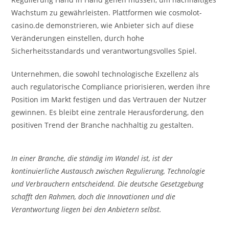
Wachstum zu gewährleisten. Plattformen wie cosmolot-
casino.de demonstrieren, wie Anbieter sich auf diese
Veränderungen einstellen, durch hohe
Sicherheitsstandards und verantwortungsvolles Spiel.
Unternehmen, die sowohl technologische Exzellenz als
auch regulatorische Compliance priorisieren, werden ihre
Position im Markt festigen und das Vertrauen der Nutzer
gewinnen. Es bleibt eine zentrale Herausforderung, den
positiven Trend der Branche nachhaltig zu gestalten.
In einer Branche, die ständig im Wandel ist, ist der
kontinuierliche Austausch zwischen Regulierung, Technologie
und Verbrauchern entscheidend. Die deutsche Gesetzgebung
schafft den Rahmen, doch die Innovationen und die
Verantwortung liegen bei den Anbietern selbst.