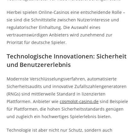
Hierbei spielen Online-Casinos eine entscheidende Rolle –
sie sind die Schnittstelle zwischen Nutzerinteresse und
regulatorischer Einhaltung. Die Auswahl eines
vertrauenswürdigen Anbieters wird zunehmend zur
Priorität für deutsche Spieler.
Technologische Innovationen: Sicherheit
und Benutzererlebnis
Modernste Verschlüsselungsverfahren, automatisierte
Sicherheitsaudits und innovative Zufallszahlengeneratoren
(RNGs) sind mittlerweile Standard in lizenzierten
Plattformen. Anbieter wie
cosmolot-casino.de
sind Beispiele
für Plattformen, die hohen Sicherheitsstandards genügen
und zugleich ein hochwertiges Spielerlebnis bieten.
Technologie ist aber nicht nur Schutz, sondern auch