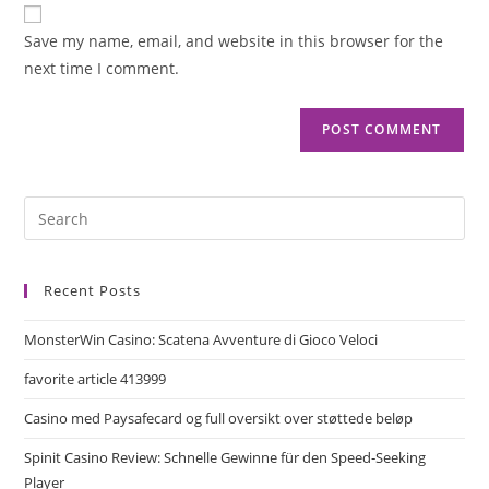
Save my name, email, and website in this browser for the
next time I comment.
Recent Posts
MonsterWin Casino: Scatena Avventure di Gioco Veloci
favorite article 413999
Casino med Paysafecard og full oversikt over støttede beløp
Spinit Casino Review: Schnelle Gewinne für den Speed‑Seeking
Player