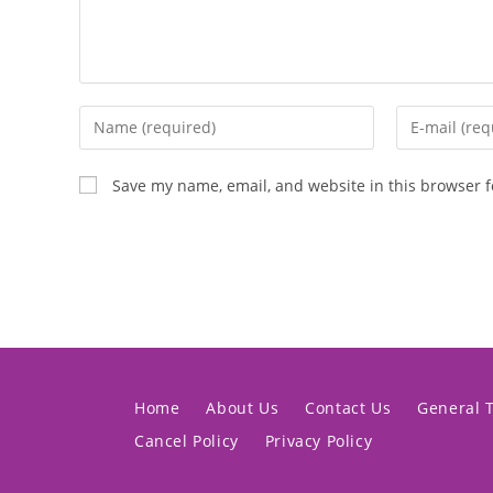
Save my name, email, and website in this browser f
Home
About Us
Contact Us
General 
Cancel Policy
Privacy Policy