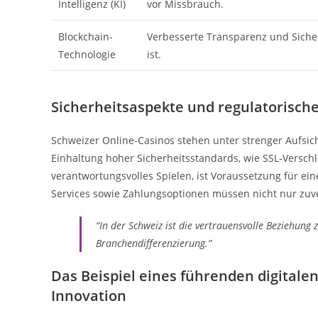
Intelligenz (KI)
vor Missbrauch.
Blockchain-
Verbesserte Transparenz und Sicher
Technologie
ist.
Sicherheitsaspekte und regulatorisch
Schweizer Online-Casinos stehen unter strenger Aufsic
Einhaltung hoher Sicherheitsstandards, wie SSL-Versc
verantwortungsvolles Spielen, ist Voraussetzung für ein
Services sowie Zahlungsoptionen müssen nicht nur zuver
“In der Schweiz ist die vertrauensvolle Beziehung
Branchendifferenzierung.”
Das Beispiel eines führenden digitalen 
Innovation