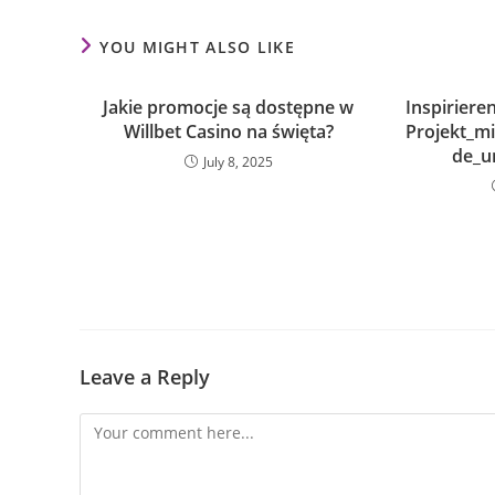
YOU MIGHT ALSO LIKE
Jakie promocje są dostępne w
Inspiriere
Willbet Casino na święta?
Projekt_m
de_u
July 8, 2025
Leave a Reply