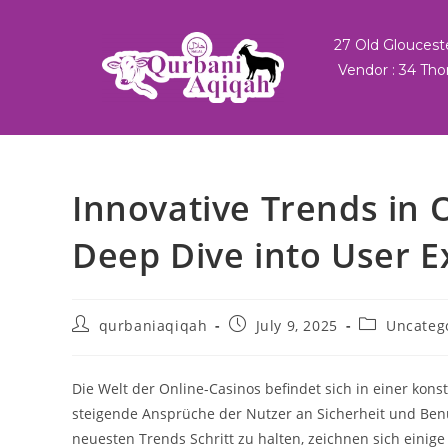
27 Old Glouces
Vendor : 34 Tho
Innovative Trends in 
Deep Dive into User E
qurbaniaqiqah
July 9, 2025
Uncateg
Die Welt der Online-Casinos befindet sich in einer kon
steigende Ansprüche der Nutzer an Sicherheit und Benu
neuesten Trends Schritt zu halten, zeichnen sich einige