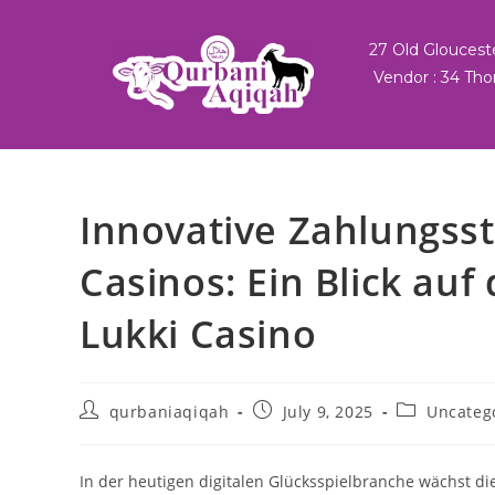
27 Old Glouces
Vendor : 34 Tho
Innovative Zahlungsst
Casinos: Ein Blick auf 
Lukki Casino
qurbaniaqiqah
July 9, 2025
Uncateg
In der heutigen digitalen Glücksspielbranche wächst d