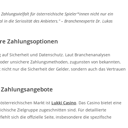
 Zahlungsvielfalt für österreichische Spieler*innen nicht nur ein
l in die Seriosität des Anbieters.” – Branchenexperte Dr. Lukas
ere Zahlungsoptionen
 auf Sicherheit und Datenschutz. Laut Branchenanalysen
e oder unsichere Zahlungsmethoden, zugunsten von bekannten,
 nicht nur die Sicherheit der Gelder, sondern auch das Vertrauen
ne Zahlungsangebote
 österreichischen Markt ist
Lukki Casino
. Das Casino bietet eine
ichische Zielgruppe zugeschnitten sind. Für detaillierte
lt sich die offizielle Seite, insbesondere die spezifische