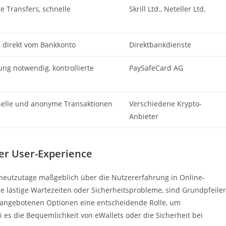
e Transfers, schnelle
Skrill Ltd., Neteller Ltd.
 direkt vom Bankkonto
Direktbankdienste
ng notwendig, kontrollierte
PaySafeCard AG
nelle und anonyme Transaktionen
Verschiedene Krypto-
Anbieter
er User-Experience
heutzutage maßgeblich über die Nutzererfahrung in Online-
 lästige Wartezeiten oder Sicherheitsprobleme, sind Grundpfeiler
er angebotenen Optionen eine entscheidende Rolle, um
 es die Bequemlichkeit von eWallets oder die Sicherheit bei