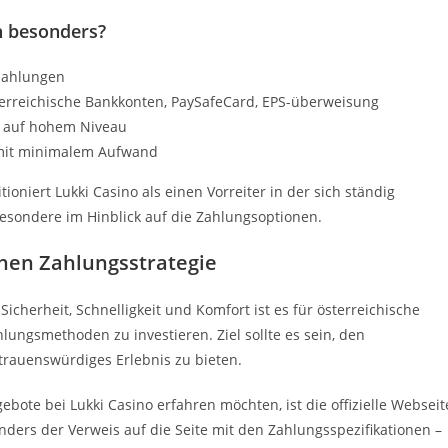
n besonders?
szahlungen
erreichische Bankkonten, PaySafeCard, EPS-überweisung
n auf hohem Niveau
e mit minimalem Aufwand
ioniert Lukki Casino als einen Vorreiter in der sich ständig
besondere im Hinblick auf die Zahlungsoptionen.
chen Zahlungsstrategie
cherheit, Schnelligkeit und Komfort ist es für österreichische
ahlungsmethoden zu investieren. Ziel sollte es sein, den
trauenswürdiges Erlebnis zu bieten.
bote bei Lukki Casino erfahren möchten, ist die offizielle Webseit
onders der Verweis auf die Seite mit den Zahlungsspezifikationen –