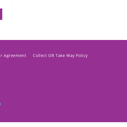
er Agreement
Collect OR Take Way Policy
p