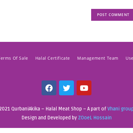
Terms Of Sale
Halal Certificate
Management Team
Us
2021 QurbaniAkika – Halal Meat Shop – A part of
Vhani grou
Design and Developed by
ZOoeL Hossain