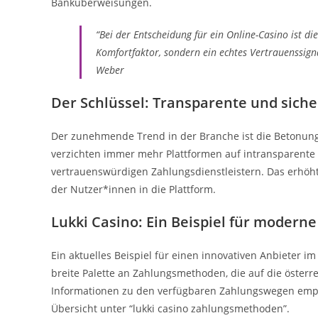
Banküberweisungen.
“Bei der Entscheidung für ein Online-Casino ist die
Komfortfaktor, sondern ein echtes Vertrauenssigna
Weber
Der Schlüssel: Transparente und sich
Der zunehmende Trend in der Branche ist die Betonung
verzichten immer mehr Plattformen auf intransparent
vertrauenswürdigen Zahlungsdienstleistern. Das erhöht
der Nutzer*innen in die Plattform.
Lukki Casino: Ein Beispiel für moder
Ein aktuelles Beispiel für einen innovativen Anbieter im
breite Palette an Zahlungsmethoden, die auf die österre
Informationen zu den verfügbaren Zahlungswegen empfieh
Übersicht unter “lukki casino zahlungsmethoden”.