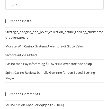
Recent Posts
Strategic_dodging_and_point_collection_define_thrilling_chickenroa
d_adventures_t
MonsterWin Casino: Scatena Avventure di Gioco Veloci
favorite article 413999
Casino med Paysafecard og full oversikt over støttede beløp
Spinit Casino Review: Schnelle Gewinne für den Speed‑Seeking
Player
Recent Comments
MD ISLAM
on
Goat For Aqiqah (25-30KG)