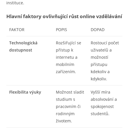
instituce.
Hlavní faktory ovlivňující růst online vzdělávání
FAKTOR
POPIS
DOPAD
Technologická
Rozšiřující se
Rostoucí počet
dostupnost
přístup k
uživatelů a
internetu a
možností
mobilním
přístupu
zařízením.
kdekoliv a
kdykoliv.
Flexibilita výuky
Možnost sladit
Vyšší míra
studium s
absolvování a
pracovním či
spokojenost
rodinným
studentů.
životem.