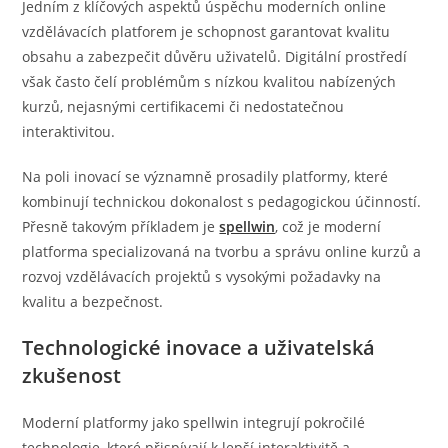
Jedním z klíčových aspektů úspěchu moderních online
vzdělávacích platforem je schopnost garantovat kvalitu
obsahu a zabezpečit důvěru uživatelů. Digitální prostředí
však často čelí problémům s nízkou kvalitou nabízených
kurzů, nejasnými certifikacemi či nedostatečnou
interaktivitou.
Na poli inovací se významně prosadily platformy, které
kombinují technickou dokonalost s pedagogickou účinností.
Přesně takovým příkladem je
spellwin
, což je moderní
platforma specializovaná na tvorbu a správu online kurzů a
rozvoj vzdělávacích projektů s vysokými požadavky na
kvalitu a bezpečnost.
Technologické inovace a uživatelská
zkušenost
Moderní platformy jako spellwin integrují pokročilé
technologie, které přispívají k lepší interaktivitě a