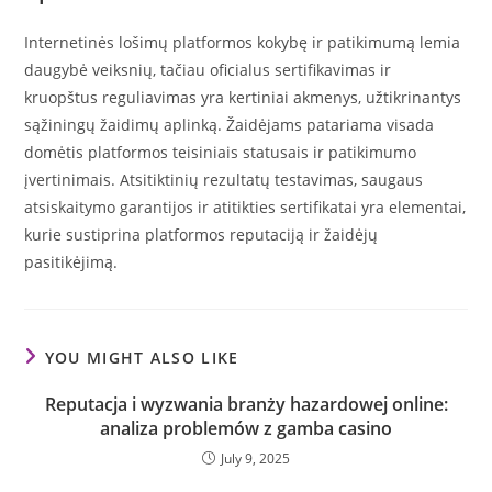
Internetinės lošimų platformos kokybę ir patikimumą lemia
daugybė veiksnių, tačiau oficialus sertifikavimas ir
kruopštus reguliavimas yra kertiniai akmenys, užtikrinantys
sąžiningų žaidimų aplinką. Žaidėjams patariama visada
domėtis platformos teisiniais statusais ir patikimumo
įvertinimais. Atsitiktinių rezultatų testavimas, saugaus
atsiskaitymo garantijos ir atitikties sertifikatai yra elementai,
kurie sustiprina platformos reputaciją ir žaidėjų
pasitikėjimą.
YOU MIGHT ALSO LIKE
Reputacja i wyzwania branży hazardowej online:
analiza problemów z gamba casino
July 9, 2025