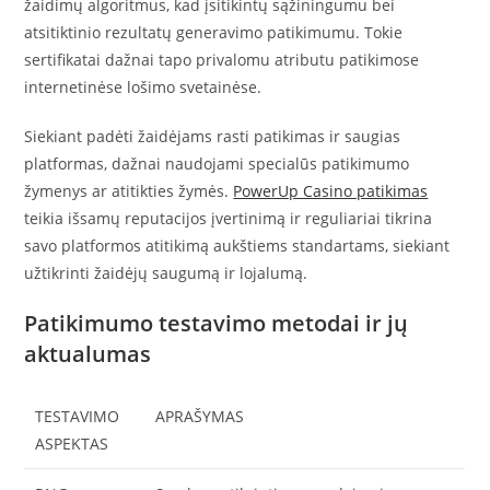
žaidimų algoritmus, kad įsitikintų sąžiningumu bei
atsitiktinio rezultatų generavimo patikimumu. Tokie
sertifikatai dažnai tapo privalomu atributu patikimose
internetinėse lošimo svetainėse.
Siekiant padėti žaidėjams rasti patikimas ir saugias
platformas, dažnai naudojami specialūs patikimumo
žymenys ar atitikties žymės.
PowerUp Casino patikimas
teikia išsamų reputacijos įvertinimą ir reguliariai tikrina
savo platformos atitikimą aukštiems standartams, siekiant
užtikrinti žaidėjų saugumą ir lojalumą.
Patikimumo testavimo metodai ir jų
aktualumas
TESTAVIMO
APRAŠYMAS
ASPEKTAS