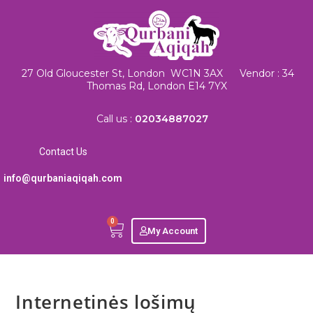
27 Old Gloucester St, London WC1N 3AX Vendor : 34
Thomas Rd, London E14 7YX
Call us :
02034887027
Contact Us
info@qurbaniaqiqah.com
0
My Account
Internetinės lošimų