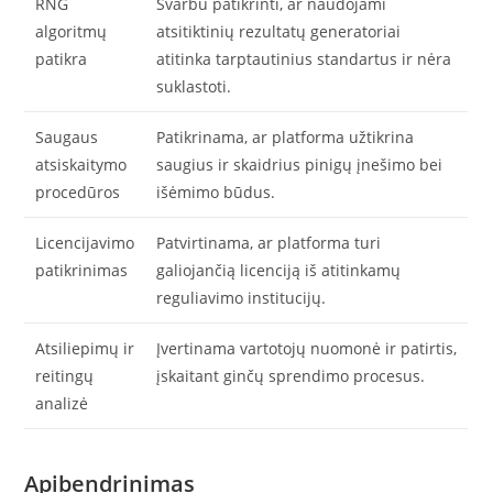
RNG
Svarbu patikrinti, ar naudojami
algoritmų
atsitiktinių rezultatų generatoriai
patikra
atitinka tarptautinius standartus ir nėra
suklastoti.
Saugaus
Patikrinama, ar platforma užtikrina
atsiskaitymo
saugius ir skaidrius pinigų įnešimo bei
procedūros
išėmimo būdus.
Licencijavimo
Patvirtinama, ar platforma turi
patikrinimas
galiojančią licenciją iš atitinkamų
reguliavimo institucijų.
Atsiliepimų ir
Įvertinama vartotojų nuomonė ir patirtis,
reitingų
įskaitant ginčų sprendimo procesus.
analizė
Apibendrinimas