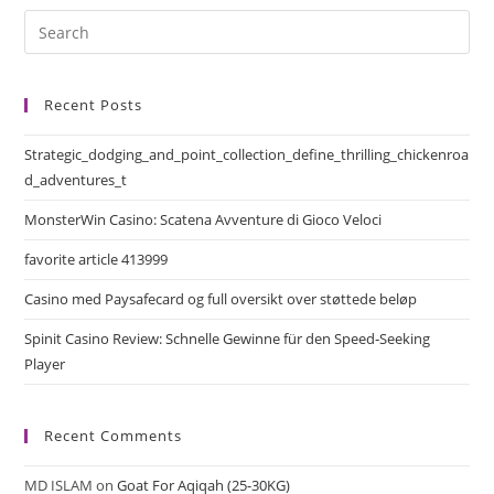
Recent Posts
Strategic_dodging_and_point_collection_define_thrilling_chickenroa
d_adventures_t
MonsterWin Casino: Scatena Avventure di Gioco Veloci
favorite article 413999
Casino med Paysafecard og full oversikt over støttede beløp
Spinit Casino Review: Schnelle Gewinne für den Speed‑Seeking
Player
Recent Comments
MD ISLAM
on
Goat For Aqiqah (25-30KG)