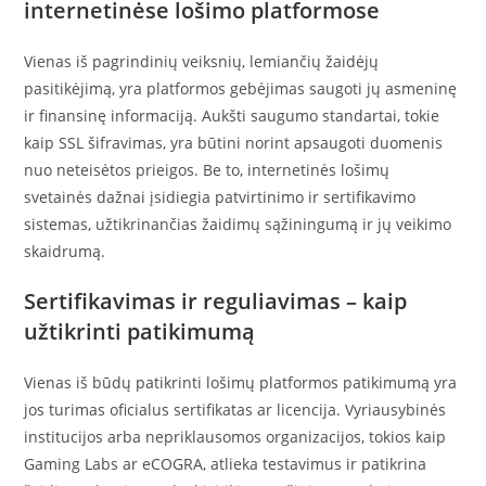
internetinėse lošimo platformose
Vienas iš pagrindinių veiksnių, lemiančių žaidėjų
pasitikėjimą, yra platformos gebėjimas saugoti jų asmeninę
ir finansinę informaciją. Aukšti saugumo standartai, tokie
kaip SSL šifravimas, yra būtini norint apsaugoti duomenis
nuo neteisėtos prieigos. Be to, internetinės lošimų
svetainės dažnai įsidiegia patvirtinimo ir sertifikavimo
sistemas, užtikrinančias žaidimų sąžiningumą ir jų veikimo
skaidrumą.
Sertifikavimas ir reguliavimas – kaip
užtikrinti patikimumą
Vienas iš būdų patikrinti lošimų platformos patikimumą yra
jos turimas oficialus sertifikatas ar licencija. Vyriausybinės
institucijos arba nepriklausomos organizacijos, tokios kaip
Gaming Labs ar eCOGRA, atlieka testavimus ir patikrina