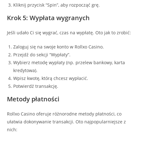
Kliknij przycisk “Spin”, aby rozpocząć grę.
Krok 5: Wypłata wygranych
Jeśli udało Ci się wygrać, czas na wypłatę. Oto jak to zrobić:
Zaloguj się na swoje konto w Rollxo Casino.
Przejdź do sekcji “Wypłaty”.
Wybierz metodę wypłaty (np. przelew bankowy, karta
kredytowa).
Wpisz kwotę, którą chcesz wypłacić.
Potwierdź transakcję.
Metody płatności
Rollxo Casino oferuje różnorodne metody płatności, co
ułatwia dokonywanie transakcji. Oto najpopularniejsze z
nich: