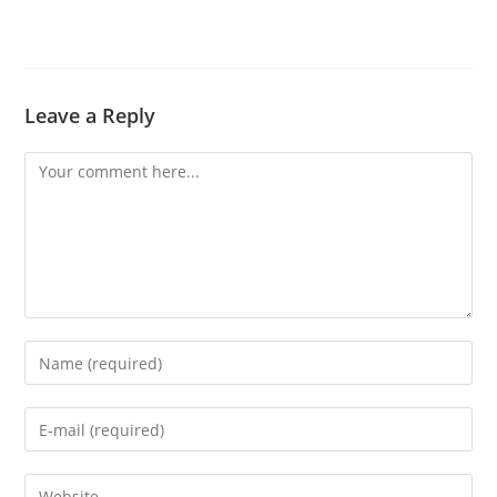
Leave a Reply