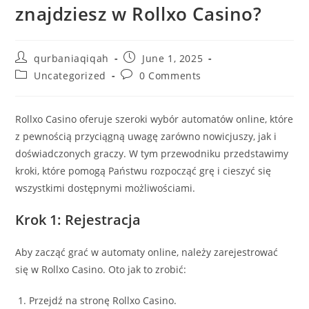
znajdziesz w Rollxo Casino?
qurbaniaqiqah
June 1, 2025
Uncategorized
0 Comments
Rollxo Casino oferuje szeroki wybór automatów online, które
z pewnością przyciągną uwagę zarówno nowicjuszy, jak i
doświadczonych graczy. W tym przewodniku przedstawimy
kroki, które pomogą Państwu rozpocząć grę i cieszyć się
wszystkimi dostępnymi możliwościami.
Krok 1: Rejestracja
Aby zacząć grać w automaty online, należy zarejestrować
się w Rollxo Casino. Oto jak to zrobić:
Przejdź na stronę Rollxo Casino.