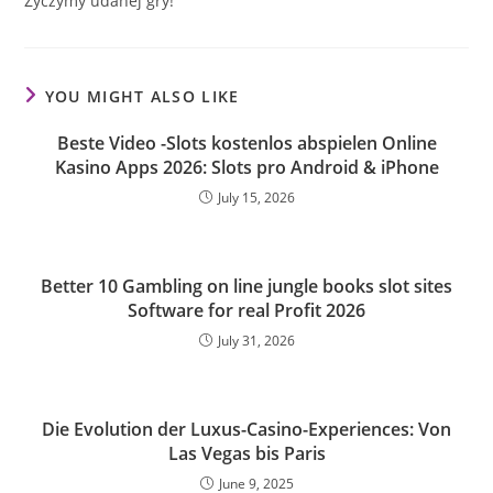
Życzymy udanej gry!
YOU MIGHT ALSO LIKE
Beste Video -Slots kostenlos abspielen Online
Kasino Apps 2026: Slots pro Android & iPhone
July 15, 2026
Better 10 Gambling on line jungle books slot sites
Software for real Profit 2026
July 31, 2026
Die Evolution der Luxus-Casino-Experiences: Von
Las Vegas bis Paris
June 9, 2025