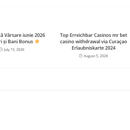
ă Vărsare iunie 2026
Top Erreichbar Casinos mr bet
ri și Bani Bonus
casino withdrawal via Curaçao
Erlaubniskarte 2024
July 15, 2026
August 5, 2026