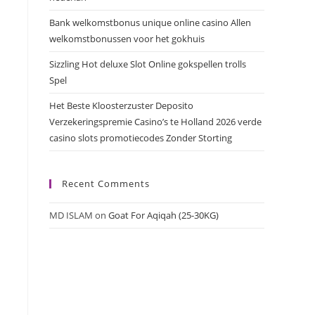
Bank welkomstbonus unique online casino Allen
welkomstbonussen voor het gokhuis
Sizzling Hot deluxe Slot Online gokspellen trolls
Spel
Het Beste Kloosterzuster Deposito
Verzekeringspremie Casino’s te Holland 2026 verde
casino slots promotiecodes Zonder Storting
Recent Comments
MD ISLAM
on
Goat For Aqiqah (25-30KG)