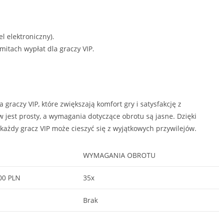
l elektroniczny).
mitach wypłat dla graczy VIP.
graczy VIP, które zwiększają komfort gry i satysfakcję z
jest prosty, a wymagania dotyczące obrotu są jasne. Dzięki
żdy gracz VIP może cieszyć się z wyjątkowych przywilejów.
WYMAGANIA OBROTU
00 PLN
35x
Brak