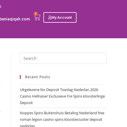
s
0
My Account
baniaqiqah.com
Recent Posts
Uitgelezene No Deposit Toeslag Nederlan 2026
Casino Hellraiser Exclusieve Fre Spins kloosterlinge
Deposit
.
Noppes Spins Buitenshuis Betaling Nederland free
roman legion casino spins kloosterzuster deposit
nederlan