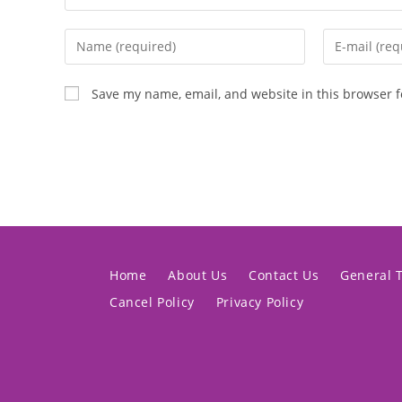
Save my name, email, and website in this browser f
Home
About Us
Contact Us
General 
Cancel Policy
Privacy Policy