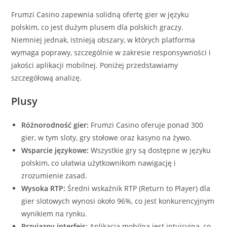
Frumzi Casino zapewnia solidną ofertę gier w języku
polskim, co jest dużym plusem dla polskich graczy.
Niemniej jednak, istnieją obszary, w których platforma
wymaga poprawy, szczególnie w zakresie responsywności i
jakości aplikacji mobilnej. Poniżej przedstawiamy
szczegółową analizę.
Plusy
Różnorodność gier:
Frumzi Casino oferuje ponad 300
gier, w tym sloty, gry stołowe oraz kasyno na żywo.
Wsparcie językowe:
Wszystkie gry są dostępne w języku
polskim, co ułatwia użytkownikom nawigację i
zrozumienie zasad.
Wysoka RTP:
Średni wskaźnik RTP (Return to Player) dla
gier slotowych wynosi około 96%, co jest konkurencyjnym
wynikiem na rynku.
Przyjazny interfejs:
Aplikacja mobilna jest intuicyjna, co