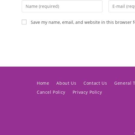
Save my name, email, and website in this browser f
Home
About Us
Contact Us
General 
Cancel Policy
Privacy Policy