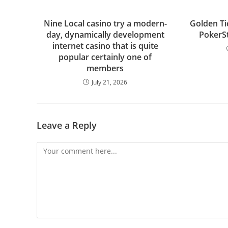
Nine Local casino try a modern-
Golden Tic
day, dynamically development
PokerS
internet casino that is quite
popular certainly one of
members
July 21, 2026
Leave a Reply