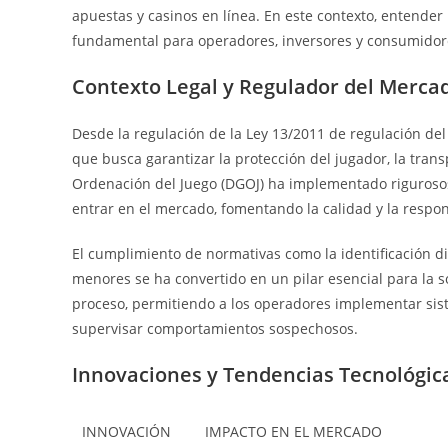
apuestas y casinos en línea. En este contexto, entender
fundamental para operadores, inversores y consumidor
Contexto Legal y Regulador del Merca
Desde la regulación de la
Ley 13/2011 de regulación del
que busca garantizar la protección del jugador, la trans
Ordenación del Juego (DGOJ) ha implementado rigurosos 
entrar en el mercado, fomentando la calidad y la respon
El cumplimiento de normativas como la identificación dig
menores se ha convertido en un pilar esencial para la so
proceso, permitiendo a los operadores implementar sis
supervisar comportamientos sospechosos.
Innovaciones y Tendencias Tecnológic
INNOVACIÓN
IMPACTO EN EL MERCADO