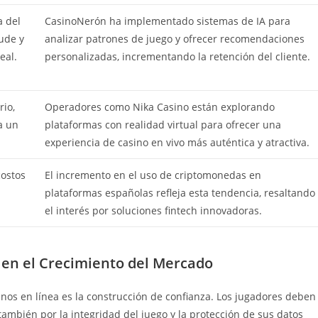
a del
CasinoNerón ha implementado sistemas de IA para
aude y
analizar patrones de juego y ofrecer recomendaciones
eal.
personalizadas, incrementando la retención del cliente.
rio,
Operadores como Nika Casino están explorando
a un
plataformas con realidad virtual para ofrecer una
experiencia de casino en vivo más auténtica y atractiva.
costos
El incremento en el uso de criptomonedas en
plataformas españolas refleja esta tendencia, resaltando
el interés por soluciones fintech innovadoras.
a en el Crecimiento del Mercado
inos en línea es la construcción de confianza. Los jugadores deben
 también por la integridad del juego y la protección de sus datos