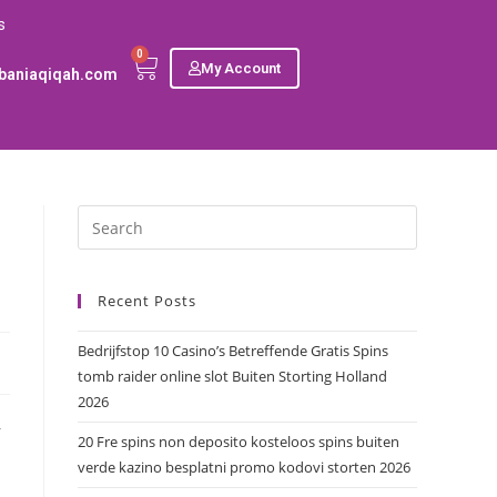
s
0
My Account
baniaqiqah.com
Recent Posts
Bedrijfstop 10 Casino’s Betreffende Gratis Spins
tomb raider online slot Buiten Storting Holland
2026
r
20 Fre spins non deposito kosteloos spins buiten
verde kazino besplatni promo kodovi storten 2026