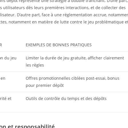
sans dépôt représente une stratégie à double tranchant. D’une part,
 utilisateurs dès leurs premières interactions, et de collecter des
lisateur. D’autre part, face à une réglementation accrue, notamme
ctes, notamment en matière de lutte contre le jeu problématique e
R
EXEMPLES DE BONNES PRATIQUES
on du jeu
Limiter la durée de jeu gratuite, afficher clairement
les règles
 en
Offres promotionnelles ciblées post-essai, bonus
pour premier dépôt
ité et
Outils de contrôle du temps et des dépôts
on et responsabilité