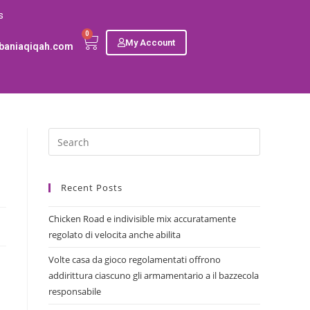
s
0
My Account
baniaqiqah.com
Recent Posts
Chicken Road e indivisible mix accuratamente
regolato di velocita anche abilita
Volte casa da gioco regolamentati offrono
addirittura ciascuno gli armamentario a il bazzecola
responsabile