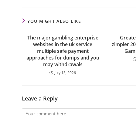
YOU MIGHT ALSO LIKE
The major gambling enterprise
Greates
websites in the uk service
zimpler 20
multiple safe payment
Gamb
approaches for dumps and you
may withdrawals
July 13, 2026
Leave a Reply