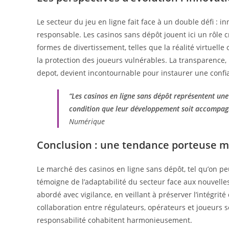
Le secteur du jeu en ligne fait face à un double défi : 
responsable. Les casinos sans dépôt jouent ici un rôle c
formes de divertissement, telles que la réalité virtuelle o
la protection des joueurs vulnérables. La transparenc
depot, devient incontournable pour instaurer une confi
“Les casinos en ligne sans dépôt représentent une
condition que leur développement soit accompagn
Numérique
Conclusion : une tendance porteuse m
Le marché des casinos en ligne sans dépôt, tel qu’on p
témoigne de l’adaptabilité du secteur face aux nouvell
abordé avec vigilance, en veillant à préserver l’intégrité 
collaboration entre régulateurs, opérateurs et joueurs se
responsabilité cohabitent harmonieusement.