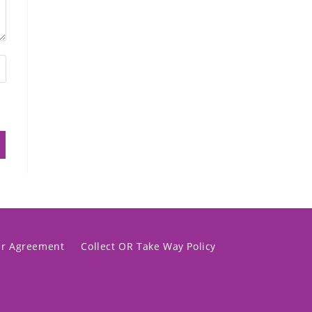
er Agreement
Collect OR Take Way Policy