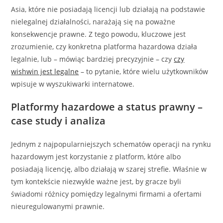
Asia, które nie posiadają licencji lub działają na podstawie
nielegalnej działalności, narażają się na poważne
konsekwencje prawne. Z tego powodu, kluczowe jest
zrozumienie, czy konkretna platforma hazardowa działa
legalnie, lub – mówiąc bardziej precyzyjnie – czy
czy
wishwin jest legalne
– to pytanie, które wielu użytkowników
wpisuje w wyszukiwarki internatowe.
Platformy hazardowe a status prawny –
case study i analiza
Jednym z najpopularniejszych schematów operacji na rynku
hazardowym jest korzystanie z platform, które albo
posiadają licencję, albo działają w szarej strefie. Właśnie w
tym kontekście niezwykle ważne jest, by gracze byli
świadomi różnicy pomiędzy legalnymi firmami a ofertami
nieuregulowanymi prawnie.