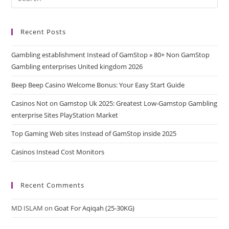
Recent Posts
Gambling establishment Instead of GamStop » 80+ Non GamStop
Gambling enterprises United kingdom 2026
Beep Beep Casino Welcome Bonus: Your Easy Start Guide
Casinos Not on Gamstop Uk 2025: Greatest Low-Gamstop Gambling
enterprise Sites PlayStation Market
Top Gaming Web sites Instead of GamStop inside 2025
Casinos Instead Cost Monitors
Recent Comments
MD ISLAM
on
Goat For Aqiqah (25-30KG)