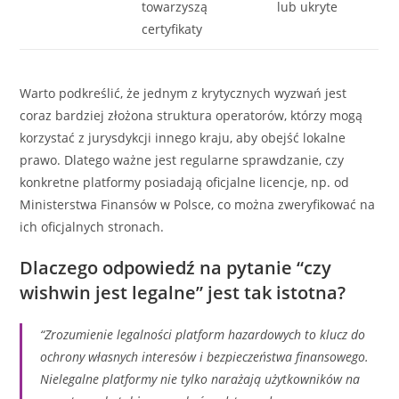
towarzyszą
lub ukryte
certyfikaty
Warto podkreślić, że jednym z krytycznych wyzwań jest
coraz bardziej złożona struktura operatorów, którzy mogą
korzystać z jurysdykcji innego kraju, aby obejść lokalne
prawo. Dlatego ważne jest regularne sprawdzanie, czy
konkretne platformy posiadają oficjalne licencje, np. od
Ministerstwa Finansów w Polsce, co można zweryfikować na
ich oficjalnych stronach.
Dlaczego odpowiedź na pytanie “czy
wishwin jest legalne” jest tak istotna?
“Zrozumienie legalności platform hazardowych to klucz do
ochrony własnych interesów i bezpieczeństwa finansowego.
Nielegalne platformy nie tylko narażają użytkowników na