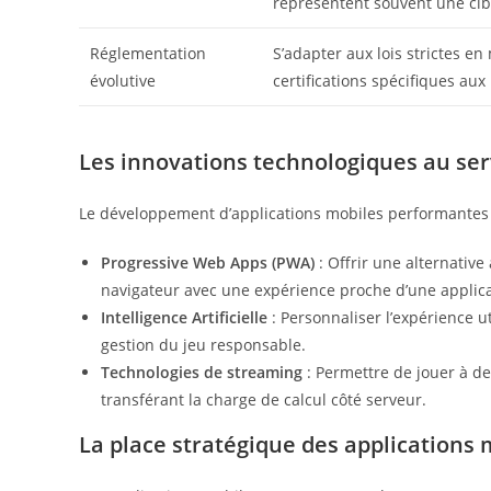
représentent souvent une cibl
Réglementation
S’adapter aux lois strictes en
évolutive
certifications spécifiques au
Les innovations technologiques au ser
Le développement d’applications mobiles performantes 
Progressive Web Apps (PWA)
: Offrir une alternative
navigateur avec une expérience proche d’une applicat
Intelligence Artificielle
: Personnaliser l’expérience u
gestion du jeu responsable.
Technologies de streaming
: Permettre de jouer à de
transférant la charge de calcul côté serveur.
La place stratégique des applications