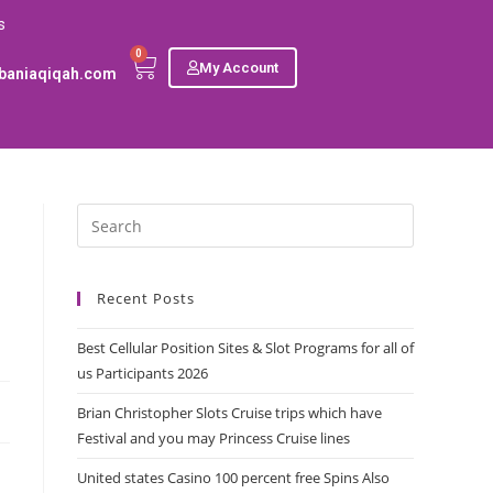
s
0
My Account
baniaqiqah.com
Recent Posts
Best Cellular Position Sites & Slot Programs for all of
us Participants 2026
Brian Christopher Slots Cruise trips which have
Festival and you may Princess Cruise lines
United states Casino 100 percent free Spins Also