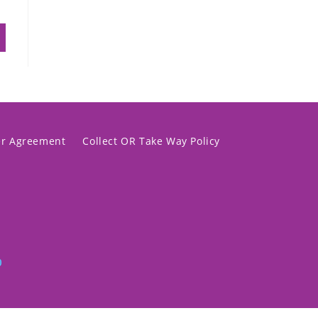
er Agreement
Collect OR Take Way Policy
p