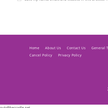
Home
About Us
Contact Us
General 
Cancel Policy
Privacy Policy
outofthecradle.net