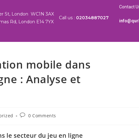
Contact U
ter St, London WC1N 3AX
Call us :
02034887027
info@qur
mas Rd, London E14 7YX
ration mobile dans
igne : Analyse et
orized
0 Comments
s le secteur du jeu en ligne