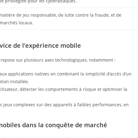
e privilégiée pour les cyberattaques.
 matière de jeu responsable, de lutte contre la fraude, et de
x marchés locaux.
vice de l’expérience mobile
repose sur plusieurs axes technologiques, notamment :
 aux applications natives en combinant la simplicité d’accès d’un
ion installée.
tilisateur, détecter les comportements à risque et optimiser la
s jeux complexes sur des appareils à faibles performances, en
 mobiles dans la conquête de marché