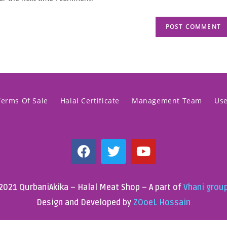
Terms Of Sale
Halal Certificate
Management Team
Us
2021 QurbaniAkika – Halal Meat Shop – A part of
Vhani grou
Design and Developed by
ZOoeL Hossain