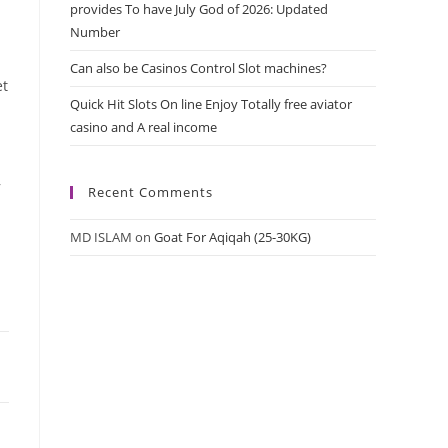
provides To have July God of 2026: Updated
Number
Can also be Casinos Control Slot machines?
et
Quick Hit Slots On line Enjoy Totally free aviator
casino and A real income
,
Recent Comments
MD ISLAM
on
Goat For Aqiqah (25-30KG)