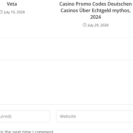
Veta
Casino Promo Codes Deutschen
Casinos Über Echtgeld mythos,
July 10, 2026
2024
July 29, 2026
or the next time I comment.