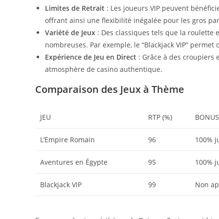
Limites de Retrait
: Les joueurs VIP peuvent bénéfici
offrant ainsi une flexibilité inégalée pour les gros pa
Variété de Jeux
: Des classiques tels que la roulette e
nombreuses. Par exemple, le “Blackjack VIP” permet 
Expérience de Jeu en Direct
: Grâce à des croupiers e
atmosphère de casino authentique.
Comparaison des Jeux à Thème
JEU
RTP (%)
BONUS
L’Empire Romain
96
100% j
Aventures en Égypte
95
100% j
Blackjack VIP
99
Non ap