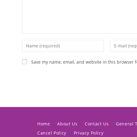
Save my name, email, and website in this browser f
Home
About Us
Contact Us
General 
Cancel Policy
Privacy Policy