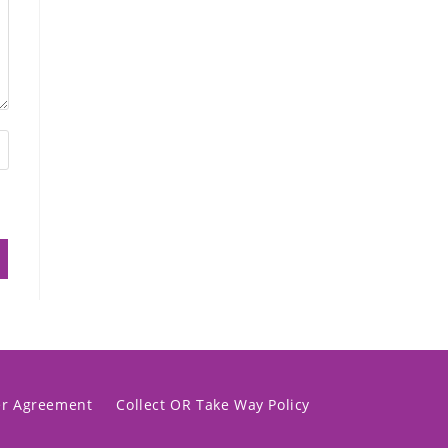
er Agreement
Collect OR Take Way Policy