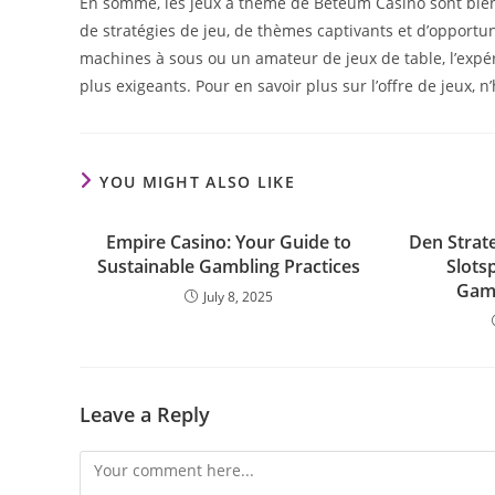
En somme, les jeux à thème de Beteum Casino sont bien
de stratégies de jeu, de thèmes captivants et d’opportun
machines à sous ou un amateur de jeux de table, l’expé
plus exigeants. Pour en savoir plus sur l’offre de jeux, n
YOU MIGHT ALSO LIKE
Empire Casino: Your Guide to
Den Strate
Sustainable Gambling Practices
Slots
Gam
July 8, 2025
Leave a Reply