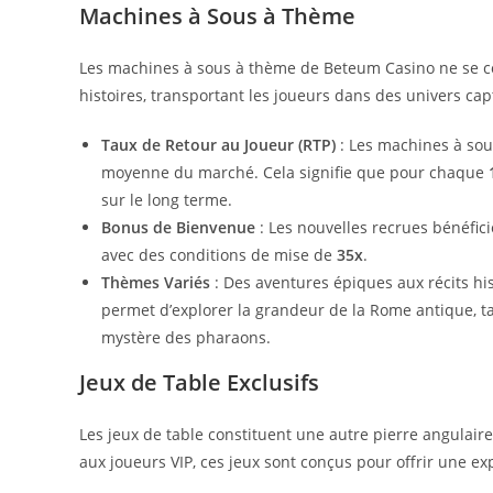
Machines à Sous à Thème
Les machines à sous à thème de Beteum Casino ne se con
histoires, transportant les joueurs dans des univers capt
Taux de Retour au Joueur (RTP)
: Les machines à so
moyenne du marché. Cela signifie que pour chaque
sur le long terme.
Bonus de Bienvenue
: Les nouvelles recrues bénéfic
avec des conditions de mise de
35x
.
Thèmes Variés
: Des aventures épiques aux récits hi
permet d’explorer la grandeur de la Rome antique, t
mystère des pharaons.
Jeux de Table Exclusifs
Les jeux de table constituent une autre pierre angulair
aux joueurs VIP, ces jeux sont conçus pour offrir une exp