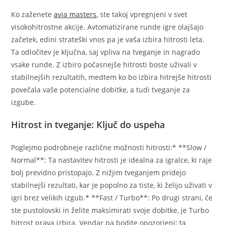
Ko zaženete
avia masters
, ste takoj vpregnjeni v svet
visokohitrostne akcije. Avtomatizirane runde igre olajšajo
začetek, edini strateški vnos pa je vaša izbira hitrosti leta.
Ta odločitev je ključna, saj vpliva na tveganje in nagrado
vsake runde. Z izbiro počasnejše hitrosti boste uživali v
stabilnejših rezultatih, medtem ko bo izbira hitrejše hitrosti
povečala vaše potencialne dobitke, a tudi tveganje za
izgube.
Hitrost in tveganje: Ključ do uspeha
Poglejmo podrobneje različne možnosti hitrosti:* **Slow /
Normal**: Ta nastavitev hitrosti je idealna za igralce, ki raje
bolj previdno pristopajo. Z nižjim tveganjem pridejo
stabilnejši rezultati, kar je popolno za tiste, ki želijo uživati v
igri brez velikih izgub.* **Fast / Turbo**: Po drugi strani, če
ste pustolovski in želite maksimirati svoje dobitke, je Turbo
hitrost prava izbira. Vendar pa bodite opozorjeni: ta