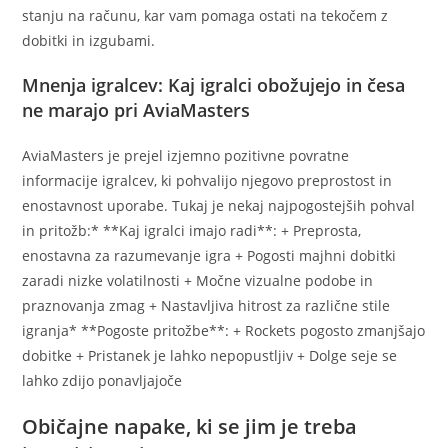
stanju na računu, kar vam pomaga ostati na tekočem z
dobitki in izgubami.
Mnenja igralcev: Kaj igralci obožujejo in česa
ne marajo pri AviaMasters
AviaMasters je prejel izjemno pozitivne povratne
informacije igralcev, ki pohvalijo njegovo preprostost in
enostavnost uporabe. Tukaj je nekaj najpogostejših pohval
in pritožb:* **Kaj igralci imajo radi**: + Preprosta,
enostavna za razumevanje igra + Pogosti majhni dobitki
zaradi nizke volatilnosti + Močne vizualne podobe in
praznovanja zmag + Nastavljiva hitrost za različne stile
igranja* **Pogoste pritožbe**: + Rockets pogosto zmanjšajo
dobitke + Pristanek je lahko nepopustljiv + Dolge seje se
lahko zdijo ponavljajoče
Običajne napake, ki se jim je treba