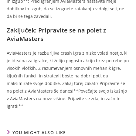
in izgub**: Pred igranjem AviaMasters nastavite meje
dobitkov in izgub, da se izognete zatakanju v dolgi seji, ne
da bi se tega zavedali.
Zaključek: Pripravite se na polet z
AviaMasters
AviaMasters je razburljiva crash igra z nizko volatilnostjo, ki
je idealna za igralce, ki želijo pogosto akcijo brez potrebe po
visokih vložkih. Z razumevanjem osnovnih mehanik igre,
ključnih funkcij in strategij boste na dobri poti, da
maksimirate svoje dobitke. Zakaj torej čakati? Pripravite se
na polet z AviaMasters še danes!**Povečajte svojo izkušnjo
v AviaMasters na nove višine: Prijavite se zdaj in začnite
igrati!**
YOU MIGHT ALSO LIKE