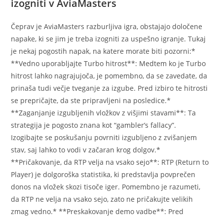
izogniti v AviaMasters
Čeprav je AviaMasters razburljiva igra, obstajajo določene
napake, ki se jim je treba izogniti za uspešno igranje. Tukaj
je nekaj pogostih napak, na katere morate biti pozorni:*
**Vedno uporabljajte Turbo hitrost**: Medtem ko je Turbo
hitrost lahko nagrajujoča, je pomembno, da se zavedate, da
prinaša tudi večje tveganje za izgube. Pred izbiro te hitrosti
se prepričajte, da ste pripravljeni na posledice.*
**Zaganjanje izgubljenih vložkov z višjimi stavami**: Ta
strategija je pogosto znana kot “gambler’s fallacy”.
Izogibajte se poskušanju povrniti izgubljeno z zvišanjem
stav, saj lahko to vodi v začaran krog dolgov.*
**Pričakovanje, da RTP velja na vsako sejo**: RTP (Return to
Player) je dolgoroška statistika, ki predstavlja povprečen
donos na vložek skozi tisoče iger. Pomembno je razumeti,
da RTP ne velja na vsako sejo, zato ne pričakujte velikih
zmag vedno.* **Preskakovanje demo vadbe**: Pred