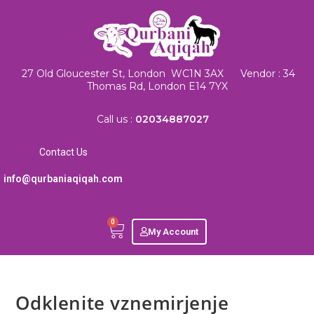
27 Old Gloucester St, London WC1N 3AX Vendor : 34
Thomas Rd, London E14 7YX
Call us :
02034887027
Contact Us
info@qurbaniaqiqah.com
0
My Account
Odklenite vznemirjenje