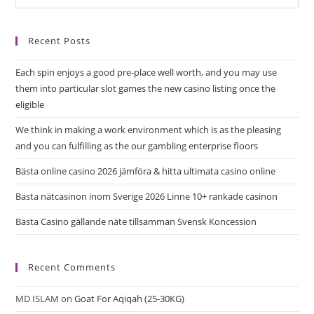
Recent Posts
Each spin enjoys a good pre-place well worth, and you may use
them into particular slot games the new casino listing once the
eligible
We think in making a work environment which is as the pleasing
and you can fulfilling as the our gambling enterprise floors
Bästa online casino 2026 jämföra & hitta ultimata casino online
Bästa nätcasinon inom Sverige 2026 Linne 10+ rankade casinon
Bästa Casino gällande näte tillsamman Svensk Koncession ️
Recent Comments
MD ISLAM
on
Goat For Aqiqah (25-30KG)