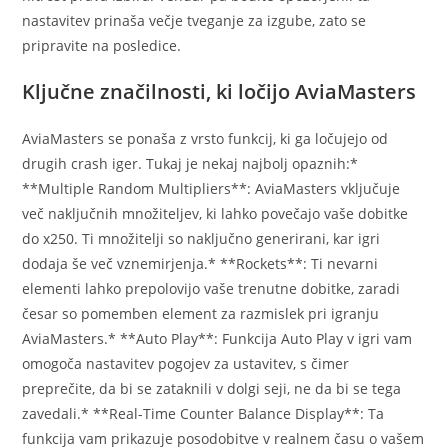
nastavitev prinaša večje tveganje za izgube, zato se
pripravite na posledice.
Ključne značilnosti, ki ločijo AviaMasters
AviaMasters se ponaša z vrsto funkcij, ki ga ločujejo od
drugih crash iger. Tukaj je nekaj najbolj opaznih:*
**Multiple Random Multipliers**: AviaMasters vključuje
več naključnih množiteljev, ki lahko povečajo vaše dobitke
do x250. Ti množitelji so naključno generirani, kar igri
dodaja še več vznemirjenja.* **Rockets**: Ti nevarni
elementi lahko prepolovijo vaše trenutne dobitke, zaradi
česar so pomemben element za razmislek pri igranju
AviaMasters.* **Auto Play**: Funkcija Auto Play v igri vam
omogoča nastavitev pogojev za ustavitev, s čimer
preprečite, da bi se zataknili v dolgi seji, ne da bi se tega
zavedali.* **Real-Time Counter Balance Display**: Ta
funkcija vam prikazuje posodobitve v realnem času o vašem