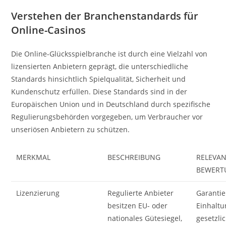
Verstehen der Branchenstandards für
Online-Casinos
Die Online-Glücksspielbranche ist durch eine Vielzahl von
lizensierten Anbietern geprägt, die unterschiedliche
Standards hinsichtlich Spielqualität, Sicherheit und
Kundenschutz erfüllen. Diese Standards sind in der
Europäischen Union und in Deutschland durch spezifische
Regulierungsbehörden vorgegeben, um Verbraucher vor
unseriösen Anbietern zu schützen.
MERKMAL
BESCHREIBUNG
RELEVAN
BEWERT
Lizenzierung
Regulierte Anbieter
Garantie
besitzen EU- oder
Einhaltu
nationales Gütesiegel,
gesetzli