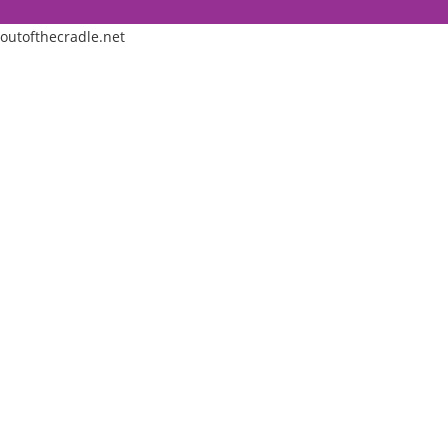
outofthecradle.net