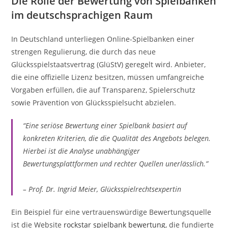
Die Rolle der Bewertung von Spielbanken
im deutschsprachigen Raum
In Deutschland unterliegen Online-Spielbanken einer
strengen Regulierung, die durch das neue
Glücksspielstaatsvertrag (GlüStV) geregelt wird. Anbieter,
die eine offizielle Lizenz besitzen, müssen umfangreiche
Vorgaben erfüllen, die auf Transparenz, Spielerschutz
sowie Prävention von Glücksspielsucht abzielen.
“Eine seriöse Bewertung einer Spielbank basiert auf
konkreten Kriterien, die die Qualität des Angebots belegen.
Hierbei ist die Analyse unabhängiger
Bewertungsplattformen und rechter Quellen unerlässlich.”
–
Prof. Dr. Ingrid Meier, Glücksspielrechtsexpertin
Ein Beispiel für eine vertrauenswürdige Bewertungsquelle
ist die Website
rockstar spielbank bewertung
, die fundierte