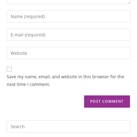
Save my name, email, and website in this browser for the
next time I comment.