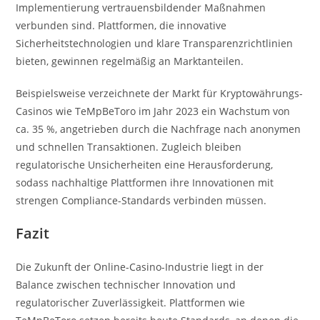
Implementierung vertrauensbildender Maßnahmen
verbunden sind. Plattformen, die innovative
Sicherheitstechnologien und klare Transparenzrichtlinien
bieten, gewinnen regelmäßig an Marktanteilen.
Beispielsweise verzeichnete der Markt für Kryptowährungs-
Casinos wie TeMpBeToro im Jahr 2023 ein Wachstum von
ca. 35 %, angetrieben durch die Nachfrage nach anonymen
und schnellen Transaktionen. Zugleich bleiben
regulatorische Unsicherheiten eine Herausforderung,
sodass nachhaltige Plattformen ihre Innovationen mit
strengen Compliance-Standards verbinden müssen.
Fazit
Die Zukunft der Online-Casino-Industrie liegt in der
Balance zwischen technischer Innovation und
regulatorischer Zuverlässigkeit. Plattformen wie