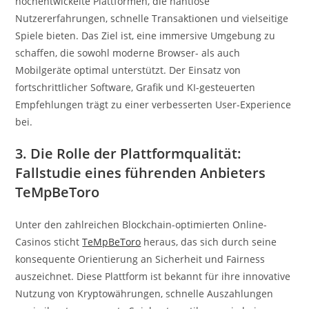
hochentwickelte Plattformen, die nahtlose
Nutzererfahrungen, schnelle Transaktionen und vielseitige
Spiele bieten. Das Ziel ist, eine immersive Umgebung zu
schaffen, die sowohl moderne Browser- als auch
Mobilgeräte optimal unterstützt. Der Einsatz von
fortschrittlicher Software, Grafik und KI-gesteuerten
Empfehlungen trägt zu einer verbesserten User-Experience
bei.
3. Die Rolle der Plattformqualität:
Fallstudie eines führenden Anbieters
TeMpBeToro
Unter den zahlreichen Blockchain-optimierten Online-
Casinos sticht
TeMpBeToro
heraus, das sich durch seine
konsequente Orientierung an Sicherheit und Fairness
auszeichnet. Diese Plattform ist bekannt für ihre innovative
Nutzung von Kryptowährungen, schnelle Auszahlungen