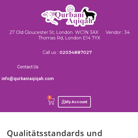
27 Old Gloucester St, London WC1N 3AX Vendor : 34
Thomas Rd, London E14 7YX
Call us :
02034887027
Contact Us
info@qurbaniaqiqah.com
0
My Account
Qualitätsstandards und