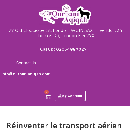
27 Old Gloucester St, London WC1N 3AX Vendor : 34
Thomas Rd, London E14 7YX
Call us :
02034887027
Contact Us
info@qurbaniaqiqah.com
0
My Account
Réinventer le transport aérien