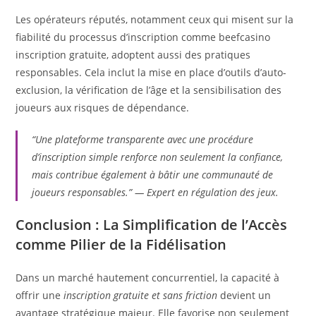
Les opérateurs réputés, notamment ceux qui misent sur la
fiabilité du processus d’inscription comme beefcasino
inscription gratuite, adoptent aussi des pratiques
responsables. Cela inclut la mise en place d’outils d’auto-
exclusion, la vérification de l’âge et la sensibilisation des
joueurs aux risques de dépendance.
“Une plateforme transparente avec une procédure
d’inscription simple renforce non seulement la confiance,
mais contribue également à bâtir une communauté de
joueurs responsables.” — Expert en régulation des jeux.
Conclusion : La Simplification de l’Accès
comme Pilier de la Fidélisation
Dans un marché hautement concurrentiel, la capacité à
offrir une
inscription gratuite et sans friction
devient un
avantage stratégique majeur. Elle favorise non seulement