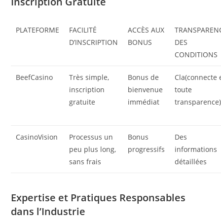
Inscription Gratuite
PLATEFORME
FACILITÉ
ACCÈS AUX
TRANSPAREN
D’INSCRIPTION
BONUS
DES
CONDITIONS
BeefCasino
Très simple,
Bonus de
Cla(connecte 
inscription
bienvenue
toute
gratuite
immédiat
transparence
CasinoVision
Processus un
Bonus
Des
peu plus long,
progressifs
informations
sans frais
détaillées
Expertise et Pratiques Responsables
dans l’Industrie