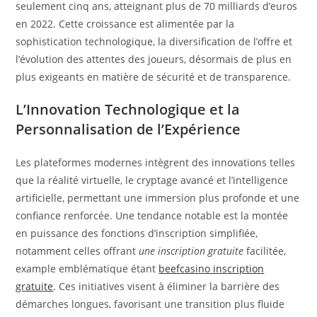
seulement cinq ans, atteignant plus de 70 milliards d’euros
en 2022. Cette croissance est alimentée par la
sophistication technologique, la diversification de l’offre et
l’évolution des attentes des joueurs, désormais de plus en
plus exigeants en matière de sécurité et de transparence.
L’Innovation Technologique et la
Personnalisation de l’Expérience
Les plateformes modernes intègrent des innovations telles
que la réalité virtuelle, le cryptage avancé et l’intelligence
artificielle, permettant une immersion plus profonde et une
confiance renforcée. Une tendance notable est la montée
en puissance des fonctions d’inscription simplifiée,
notamment celles offrant
une inscription gratuite
facilitée,
example emblématique étant
beefcasino inscription
gratuite
. Ces initiatives visent à éliminer la barrière des
démarches longues, favorisant une transition plus fluide