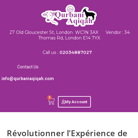
27 Old Gloucester St, London WC1N 3AX Vendor : 34
Thomas Rd, London E14 7YX
Call us :
02034887027
Contact Us
info@qurbaniaqiqah.com
0
My Account
Révolutionner l’Expérience de