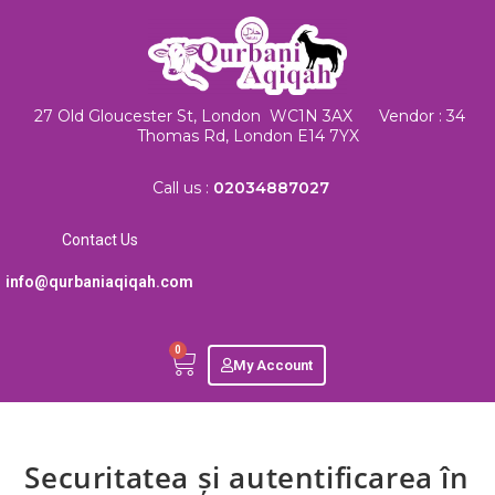
27 Old Gloucester St, London WC1N 3AX Vendor : 34
Thomas Rd, London E14 7YX
Call us :
02034887027
Contact Us
info@qurbaniaqiqah.com
0
My Account
Securitatea și autentificarea în