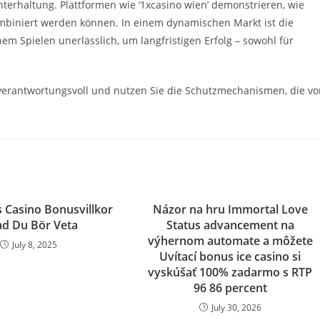
nterhaltung. Plattformen wie ‘1xcasino wien’ demonstrieren, wie
mbiniert werden können. In einem dynamischen Markt ist die
em Spielen unerlässlich, um langfristigen Erfolg – sowohl für
 verantwortungsvoll und nutzen Sie die Schutzmechanismen, die vo
s Casino Bonusvillkor
Názor na hru Immortal Love
ad Du Bör Veta
Status advancement na
výhernom automate a môžete
July 8, 2025
Uvítací bonus ice casino si
vyskúšať 100% zadarmo s RTP
96 86 percent
July 30, 2026