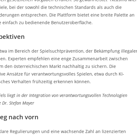
iele, bei der sowohl die technischen Standards als auch die
erungen entsprechen. Die Plattform bietet eine breite Palette an
 einfach zu bedienende Benutzeroberfläche.
pektiven
etwa im Bereich der Spielsuchtprävention, der Bekämpfung illegale
onen. Experten empfehlen eine enge Zusammenarbeit zwischen
m den österreichischen Markt nachhaltig zu sichern. Die
ive Ansätze für verantwortungsvolles Spielen, etwa durch KI-
isches Verhalten frühzeitig erkennen können.
iels liegt in der Integration von verantwortungsvollen Technologien
 Dr. Stefan Mayer
Weg nach vorn
 klare Regulierungen und eine wachsende Zahl an lizenzierten