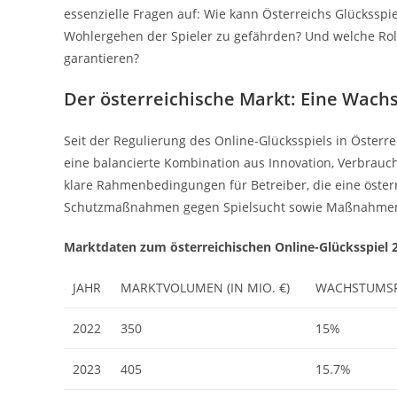
essenzielle Fragen auf: Wie kann Österreichs Glücksspi
Wohlergehen der Spieler zu gefährden? Und welche Rolle
garantieren?
Der österreichische Markt: Eine Wach
Seit der Regulierung des Online-Glücksspiels in Österrei
eine balancierte Kombination aus Innovation, Verbrauc
klare Rahmenbedingungen für Betreiber, die eine öster
Schutzmaßnahmen gegen Spielsucht sowie Maßnahmen z
Marktdaten zum österreichischen Online-Glücksspiel 
JAHR
MARKTVOLUMEN (IN MIO. €)
WACHSTUMSR
2022
350
15%
2023
405
15.7%