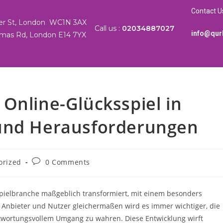
Contact U
ter St, London WC1N 3AX
Call us :
02034887027
info@qur
mas Rd, London E14 7YX
Online-Glücksspiel in
 und Herausforderungen
orized
0 Comments
ksspielbranche maßgeblich transformiert, mit einem besonders
Anbieter und Nutzer gleichermaßen wird es immer wichtiger, die
wortungsvollem Umgang zu wahren. Diese Entwicklung wirft