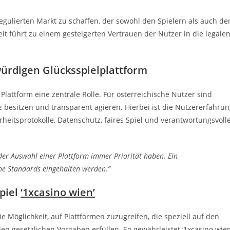
 regulierten Markt zu schaffen, der sowohl den Spielern als auch de
eit führt zu einem gesteigerten Vertrauen der Nutzer in die legale
ürdigen Glücksspielplattform
lattform eine zentrale Rolle. Für österreichische Nutzer sind
nz besitzen und transparent agieren. Hierbei ist die Nutzererfahru
heitsprotokolle, Datenschutz, faires Spiel und verantwortungsvoll
 der Auswahl einer Plattform immer Priorität haben. Ein
sche Standards eingehalten werden.”
piel
‘1xcasino wien’
 Möglichkeit, auf Plattformen zuzugreifen, die speziell auf den
en gesetzlichen Vorgaben erfüllen. So gewährleistet ‘1xcasino wien