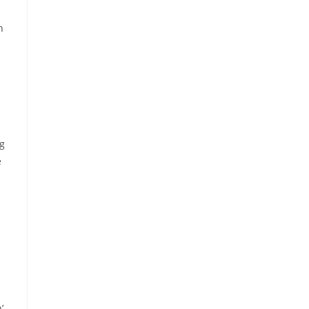
n
n
ng
e
’