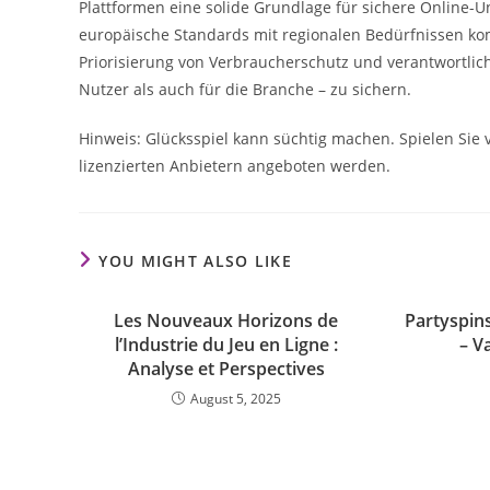
Plattformen eine solide Grundlage für sichere Online-U
europäische Standards mit regionalen Bedürfnissen ko
Priorisierung von Verbraucherschutz und verantwortlich
Nutzer als auch für die Branche – zu sichern.
Hinweis: Glücksspiel kann süchtig machen. Spielen Sie
lizenzierten Anbietern angeboten werden.
YOU MIGHT ALSO LIKE
Les Nouveaux Horizons de
Partyspin
l’Industrie du Jeu en Ligne :
– V
Analyse et Perspectives
August 5, 2025