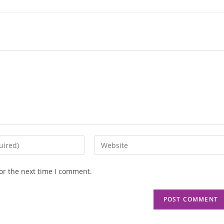
or the next time I comment.