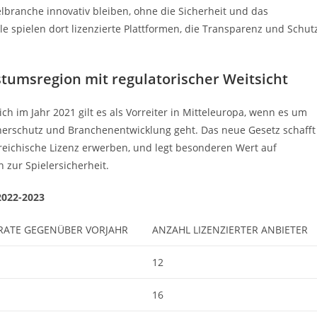
elbranche innovativ bleiben, ohne die Sicherheit und das
 spielen dort lizenzierte Plattformen, die Transparenz und Schut
stumsregion mit regulatorischer Weitsicht
ch im Jahr 2021 gilt es als Vorreiter in Mitteleuropa, wenn es um
herschutz und Branchenentwicklung geht. Das neue Gesetz schafft
reichische Lizenz erwerben, und legt besonderen Wert auf
ur Spielersicherheit.
2022-2023
ATE GEGENÜBER VORJAHR
ANZAHL LIZENZIERTER ANBIETER
12
16