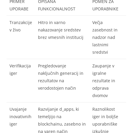
PRIMER
OPISANA
POMEN ZA
UPORABE
FUNKCIONALNOST
UPORABNIKE
Tranzakcije
Hitro in varno
Večja
v živo
nakazovanje sredstev
zasebnost in
brez vmesnih institucij
nadzor nad
lastnimi
sredstvi
Verifikacija
Pregledovanje
Zaupanje v
iger
naključnih generacij in
igralne
rezultatov na
rezultate in
verodostojen način
odprava
dvomov
Uvajanje
Razvijanje d_apps, ki
Raznolikost
inovativnih
temeljijo na
iger in boljše
iger
blockchainu, zasebno in
uporabniške
na varen način
izkušnje