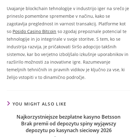
Uvajanje blockchain tehnologije v industrijo iger na srečo je
prineslo pomembne spremembe v načinu, kako se
zagotavlja preglednost in varnost transakcij. Platforme kot
so
Posido Casino Bitcoin
so zgodaj prepoznale potencial te
tehnologije in jo integrirale v svoje storitve. S tem, ko se
industrija razvija, je pričakovati širšo adopcijo takšnih
sistemov, kar bo verjetno izboljšalo izkušnje uporabnikov in
razširilo možnosti za inovativne igre. Razumevanje
temeljnih tehničnih in pravnih vidikov je ključno za vse, ki
želijo vstopiti v to dinamično področje.
YOU MIGHT ALSO LIKE
Najkorzystniejsze bezpłatne kasyno Betsson
Brak premii od depozytu spiny wyjąwszy
depozytu po kasynach sieciowy 2026