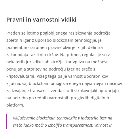
Pravni in varnostni vidiki
Preden se lotimo poglobljenega raziskovanja področja
spletnih iger z uporabo blockchain tehnologije, je
pomembno razumeti pravne okvirje, ki jih definira
zakonodaja različnih držav. Na primer, regulacije so v
nekaterih jurisdikcijah strožje, kar vpliva na možnost
ponujanja storitev na področju iger na srečo s
kriptovalutami. Poleg tega pa je varnost uporabnikov
ključna, saj blockchain omogoča enega najvarnejših načinov
za izvajanje transakcij, vendar tudi strokovnjaki opozarjajo
na potrebo po rednih varnostnih pregledih digitalnih
platform.
Vključevanje blockchain tehnologije v industrijo iger na
srečo lahko močno izboljša transparentnost, varnost in