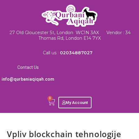
27 Old Gloucester St, London WC1N 3AX Vendor : 34
Thomas Rd, London E14 7YX
Call us :
02034887027
Contact Us
info@qurbaniaqiqah.com
0
My Account
Vpliv blockchain tehnologije