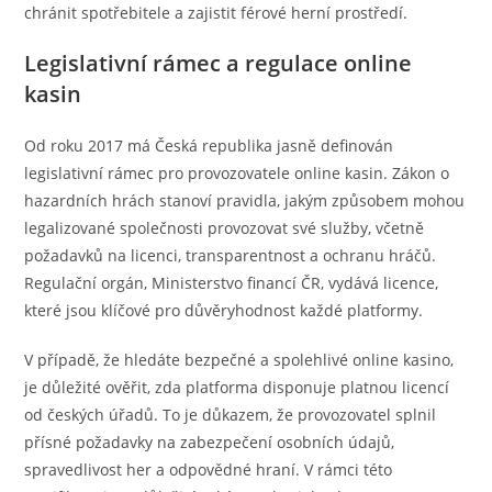
chránit spotřebitele a zajistit férové herní prostředí.
Legislativní rámec a regulace online
kasin
Od roku 2017 má Česká republika jasně definován
legislativní rámec pro provozovatele online kasin. Zákon o
hazardních hrách stanoví pravidla, jakým způsobem mohou
legalizované společnosti provozovat své služby, včetně
požadavků na licenci, transparentnost a ochranu hráčů.
Regulační orgán, Ministerstvo financí ČR, vydává licence,
které jsou klíčové pro důvěryhodnost každé platformy.
V případě, že hledáte bezpečné a spolehlivé online kasino,
je důležité ověřit, zda platforma disponuje platnou licencí
od českých úřadů. To je důkazem, že provozovatel splnil
přísné požadavky na zabezpečení osobních údajů,
spravedlivost her a odpovědné hraní. V rámci této