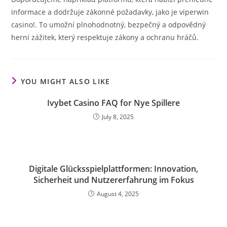
informace a dodržuje zákonné požadavky, jako je viperwin
casino!. To umožní plnohodnotný, bezpečný a odpovědný
herní zážitek, který respektuje zákony a ochranu hráčů.
YOU MIGHT ALSO LIKE
Ivybet Casino FAQ for Nye Spillere
July 8, 2025
Digitale Glücksspielplattformen: Innovation,
Sicherheit und Nutzererfahrung im Fokus
August 4, 2025