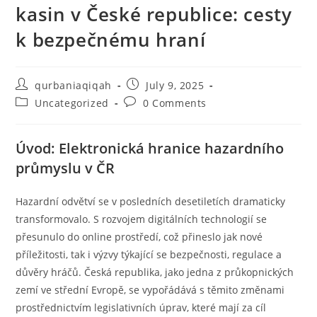
kasin v České republice: cesty
k bezpečnému hraní
qurbaniaqiqah
July 9, 2025
Uncategorized
0 Comments
Úvod: Elektronická hranice hazardního
průmyslu v ČR
Hazardní odvětví se v posledních desetiletích dramaticky
transformovalo. S rozvojem digitálních technologií se
přesunulo do online prostředí, což přineslo jak nové
příležitosti, tak i výzvy týkající se bezpečnosti, regulace a
důvěry hráčů. Česká republika, jako jedna z průkopnických
zemí ve střední Evropě, se vypořádává s těmito změnami
prostřednictvím legislativních úprav, které mají za cíl