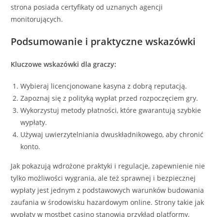
strona posiada certyfikaty od uznanych agencji
monitorujących.
Podsumowanie i praktyczne wskazówki
Kluczowe wskazówki dla graczy:
Wybieraj licencjonowane kasyna z dobrą reputacją.
Zapoznaj się z polityką wypłat przed rozpoczęciem gry.
Wykorzystuj metody płatności, które gwarantują szybkie
wypłaty.
Używaj uwierzytelniania dwuskładnikowego, aby chronić
konto.
Jak pokazują wdrożone praktyki i regulacje, zapewnienie nie
tylko możliwości wygrania, ale też sprawnej i bezpiecznej
wypłaty jest jednym z podstawowych warunków budowania
zaufania w środowisku hazardowym online. Strony takie jak
wypłaty w mostbet casino stanowią przykład platformy,