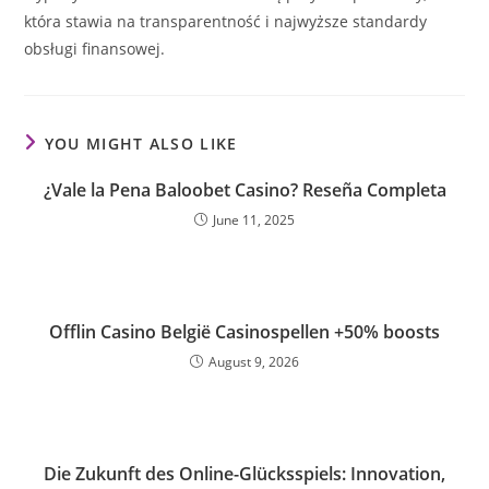
która stawia na transparentność i najwyższe standardy
obsługi finansowej.
YOU MIGHT ALSO LIKE
¿Vale la Pena Baloobet Casino? Reseña Completa
June 11, 2025
Offlin Casino België Casinospellen +50% boosts
August 9, 2026
Die Zukunft des Online-Glücksspiels: Innovation,