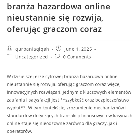
branża hazardowa online
nieustannie się rozwija,
oferując graczom coraz
qurbaniaqiqah
June 1, 2025
Uncategorized
0 Comments
W dzisiejszej erze cyfrowej branża hazardowa online
nieustannie się rozwija, oferując graczom coraz więcej
innowacyjnych rozwiązań. Jednym z kluczowych elementów
zaufania i satysfakcji jest **szybkość oraz bezpieczeństwo
wypłat**. W tym kontekście, zrozumienie mechanizmów i
standardów dotyczących transakcji finansowych w kasynach
online staje się nieodzowne zarówno dla graczy, jak i
operatorów.