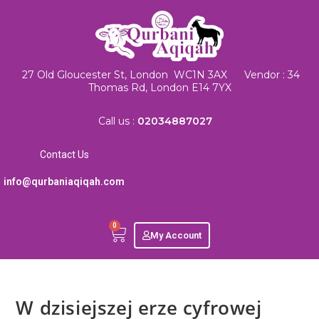
27 Old Gloucester St, London WC1N 3AX Vendor : 34
Thomas Rd, London E14 7YX
Call us :
02034887027
Contact Us
info@qurbaniaqiqah.com
0
My Account
W dzisiejszej erze cyfrowej