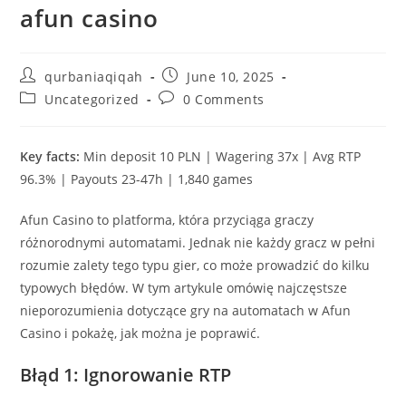
afun casino
qurbaniaqiqah
June 10, 2025
Uncategorized
0 Comments
Key facts:
Min deposit 10 PLN | Wagering 37x | Avg RTP
96.3% | Payouts 23-47h | 1,840 games
Afun Casino to platforma, która przyciąga graczy
różnorodnymi automatami. Jednak nie każdy gracz w pełni
rozumie zalety tego typu gier, co może prowadzić do kilku
typowych błędów. W tym artykule omówię najczęstsze
nieporozumienia dotyczące gry na automatach w Afun
Casino i pokażę, jak można je poprawić.
Błąd 1: Ignorowanie RTP