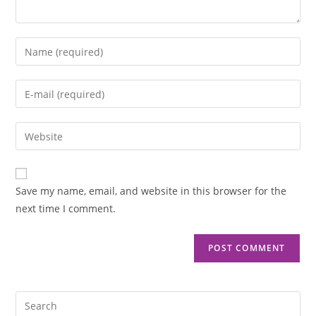
Save my name, email, and website in this browser for the
next time I comment.