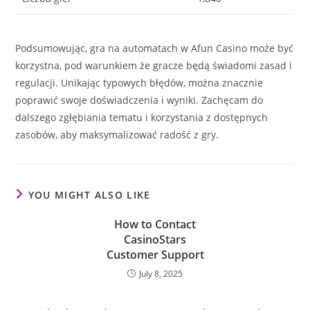
Podsumowując, gra na automatach w Afun Casino może być
korzystna, pod warunkiem że gracze będą świadomi zasad i
regulacji. Unikając typowych błędów, można znacznie
poprawić swoje doświadczenia i wyniki. Zachęcam do
dalszego zgłębiania tematu i korzystania z dostępnych
zasobów, aby maksymalizować radość z gry.
YOU MIGHT ALSO LIKE
How to Contact
CasinoStars
Customer Support
July 8, 2025