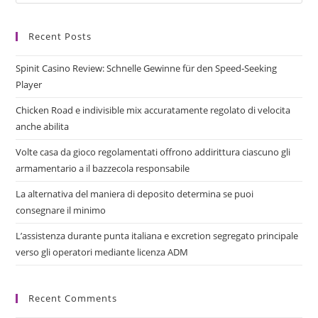
Recent Posts
Spinit Casino Review: Schnelle Gewinne für den Speed‑Seeking
Player
Chicken Road e indivisible mix accuratamente regolato di velocita
anche abilita
Volte casa da gioco regolamentati offrono addirittura ciascuno gli
armamentario a il bazzecola responsabile
La alternativa del maniera di deposito determina se puoi
consegnare il minimo
L’assistenza durante punta italiana e excretion segregato principale
verso gli operatori mediante licenza ADM
Recent Comments