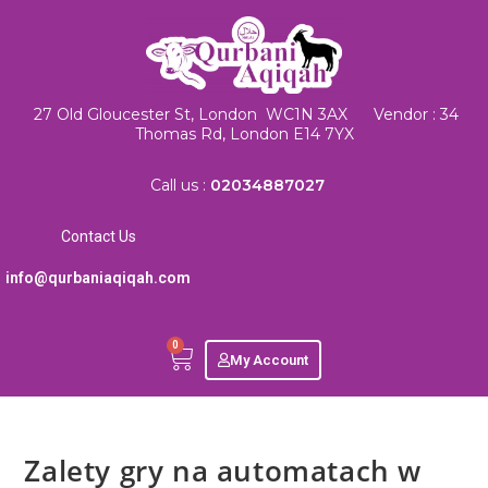
27 Old Gloucester St, London WC1N 3AX Vendor : 34
Thomas Rd, London E14 7YX
Call us :
02034887027
Contact Us
info@qurbaniaqiqah.com
0
My Account
Zalety gry na automatach w