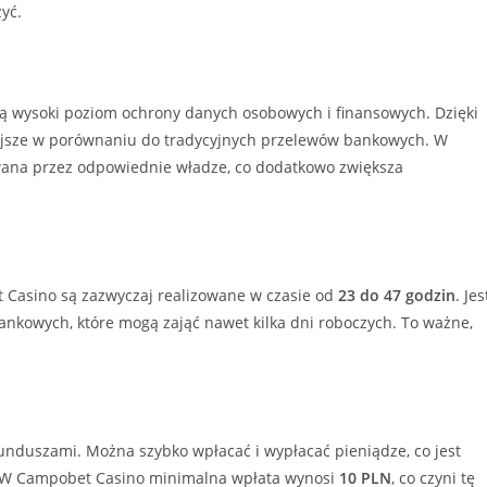
yć.
ferują wysoki poziom ochrony danych osobowych i finansowych. Dzięki
iejsze w porównaniu do tradycyjnych przelewów bankowych. W
wana przez odpowiednie władze, co dodatkowo zwiększa
 Casino są zazwyczaj realizowane w czasie od
23 do 47 godzin
. Jes
nkowych, które mogą zająć nawet kilka dni roboczych. To ważne,
funduszami. Można szybko wpłacać i wypłacać pieniądze, co jest
ać. W Campobet Casino minimalna wpłata wynosi
10 PLN
, co czyni tę