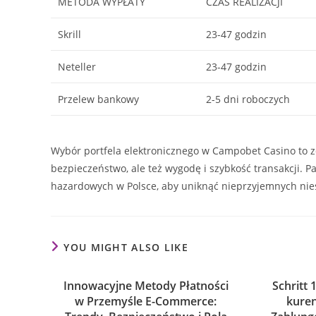
METODA WYPŁATY
CZAS REALIZACJI
Skrill
23-47 godzin
Neteller
23-47 godzin
Przelew bankowy
2-5 dni roboczych
Wybór portfela elektronicznego w Campobet Casino to zd
bezpieczeństwo, ale też wygodę i szybkość transakcji. P
hazardowych w Polsce, aby uniknąć nieprzyjemnych nies
YOU MIGHT ALSO LIKE
Innowacyjne Metody Płatności
Schritt 
w Przemyśle E-Commerce:
kuren