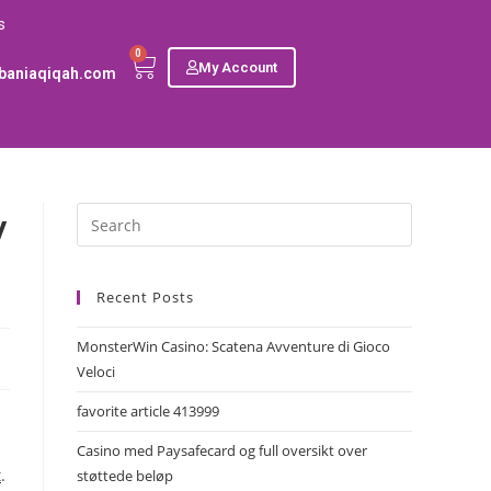
s
0
My Account
baniaqiqah.com
y
Recent Posts
MonsterWin Casino: Scatena Avventure di Gioco
Veloci
favorite article 413999
Casino med Paysafecard og full oversikt over
t
.
støttede beløp