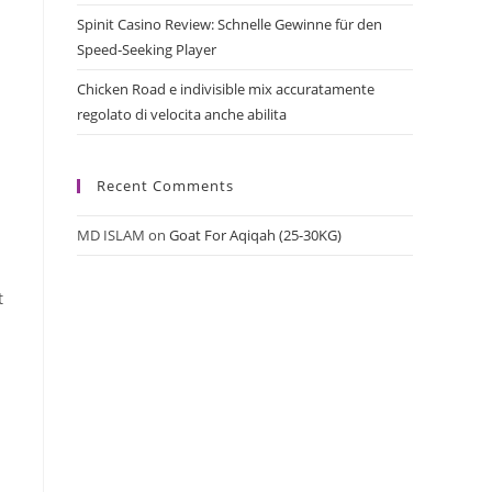
Spinit Casino Review: Schnelle Gewinne für den
Speed‑Seeking Player
Chicken Road e indivisible mix accuratamente
regolato di velocita anche abilita
Recent Comments
MD ISLAM
on
Goat For Aqiqah (25-30KG)
t