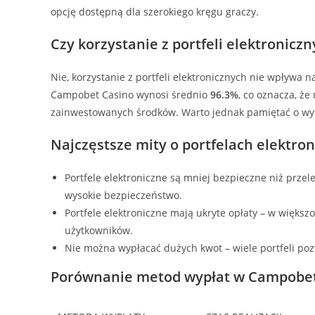
opcję dostępną dla szerokiego kręgu graczy.
Czy korzystanie z portfeli elektronic
Nie, korzystanie z portfeli elektronicznych nie wpływa n
Campobet Casino wynosi średnio
96.3%
, co oznacza, ż
zainwestowanych środków. Warto jednak pamiętać o wy
Najczęstsze mity o portfelach elektro
Portfele elektroniczne są mniej bezpieczne niż prz
wysokie bezpieczeństwo.
Portfele elektroniczne mają ukryte opłaty – w większo
użytkowników.
Nie można wypłacać dużych kwot – wiele portfeli poz
Porównanie metod wypłat w Campobet